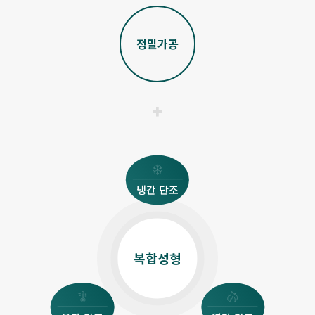
정밀가공
냉간 단조
복합성형