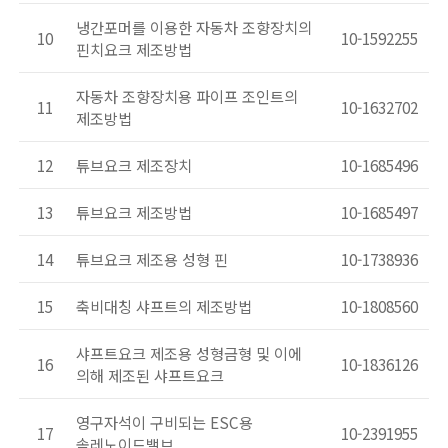
냉간포머를 이용한 자동차 조향장치의
10
10-1592255
핀치요크 제조방법
자동차 조향장치용 파이프 조인트의
11
10-1632702
제조방법
12
튜브요크 제조장치
10-1685496
13
튜브요크 제조방법
10-1685497
14
튜브요크 제조용 성형 핀
10-1738936
15
축비대칭 샤프트의 제조방법
10-1808560
샤프트요크 제조용 성형금형 및 이에
16
10-1836126
의해 제조된 샤프트요크
영구자석이 구비되는 ESC용
17
10-2391955
솔레노이드밸브