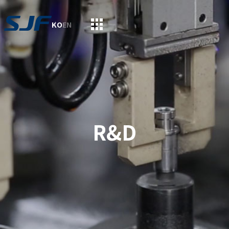
KO
EN
R&D