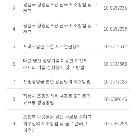
냉음극 형광램프용 전극 제조방법 및 그
3
10-0867935
전극
냉음극 형광램프용 전극 제조방법 및 그
4
10-0867936
전극
5
포머작업을 위한 재료절단장치
10-1215517
다단 냉간 성형기를 이용한 회전체
6
10-1343566
소재의 키홈 성형장치 및 그 방법
7
포밍성형을 통한 용접팁의 제조방법
10-1577185
자동차 조향장치용 샤프트 조인트의
8
10-1580146
요크부 성형방법
초장축 중공홀을 갖는 글로우 플러그
9
하우징의 제조방법 및 글로 플러그
10-1592253
하우징